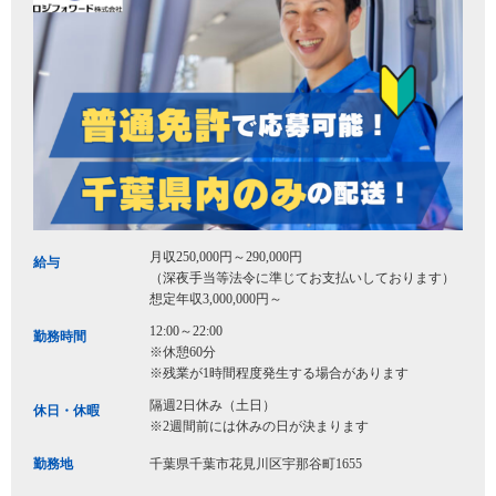
月収250,000円～290,000円
給与
（深夜手当等法令に準じてお支払いしております）
想定年収3,000,000円～
12:00～22:00
勤務時間
※休憩60分
※残業が1時間程度発生する場合があります
隔週2日休み（土日）
休日・休暇
※2週間前には休みの日が決まります
勤務地
千葉県千葉市花見川区宇那谷町1655