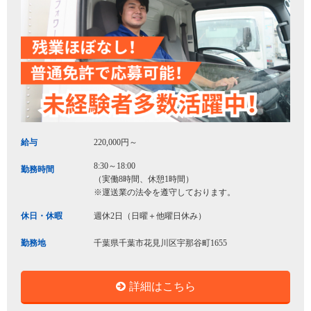
給与
220,000円～
8:30～18:00
勤務時間
（実働8時間、休憩1時間）
※運送業の法令を遵守しております。
休日・休暇
週休2日（日曜＋他曜日休み）
勤務地
千葉県千葉市花見川区宇那谷町1655
詳細はこちら