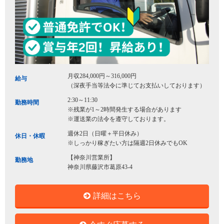
月収284,000円～316,000円
給与
（深夜手当等法令に準じてお支払いしております）
2:30～11:30
勤務時間
※残業が1～2時間発生する場合があります
※運送業の法令を遵守しております。
週休2日（日曜＋平日休み）
休日・休暇
※しっかり稼ぎたい方は隔週2日休みでもOK
【神奈川営業所】
勤務地
神奈川県藤沢市葛原43-4
詳細はこちら