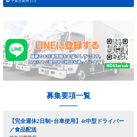
千葉営業所 (11)
募集要項一覧
【完全週休2日制×台車使用】4t中型ドライバー
／食品配送