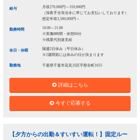
月収270,000円～310,000円
給与
（深夜手当等法令に準じてお支払いしております）
想定年収3,500,000円～
10:00～21:00
勤務時間
※実働8時間・休憩60分
※残業代別途支給
隔週2日休み（平日休み）
休日・休暇
※2週間前には休みの日が決まります
勤務地
千葉県千葉市花見川区宇那谷町1655
詳細はこちら
今すぐ応募する
【夕方からの出勤＆すいすい運転！】固定ルー