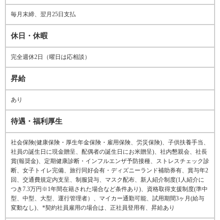
毎月末締、翌月25日支払
休日・休暇
完全週休2日（曜日は応相談）
昇給
あり
待遇・福利厚生
社会保険(健康保険・厚生年金保険・雇用保険、労災保険)、子供扶養手当、
社員の誕生日に現金贈呈、配偶者の誕生日にお米贈呈)、社内懇親会、社長
賞(報奨金)、定期健康診断・インフルエンザ予防接種、ストレスチェック診
断、女子トイレ完備、旅行同好会有・ディズニーランド補助券有、賞与年2
回、交通費規定内支呈、制服貸与、マスク配布、新人紹介制度(1人紹介に
つき7.3万円※1年間在籍された場合など条件あり)、資格取得支援制度(準中
型、中型、大型、運行管理者）、マイカー通勤可能、試用期間3ヶ月(給与
変動なし)、*契約社員雇用の場合は、正社員登用有、昇給あり