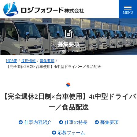
募集要項
requirements
HOME
/
採用情報
/
募集要項
/
【完全週休2日制×台車使用】4t中型ドライバー／食品配送
【完全週休2日制×台車使用】4t中型ドライバ
ー／食品配送
仕事内容紹介
仕事の特長
募集要項
応募フォーム