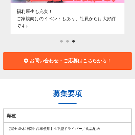
関
福利厚生も充実！
仕
ご家族向けのイベントもあり、社員からは大好評
が
です♪
お問い合わせ・ご応募はこちらから！
募集要項
職種
【完全週休2日制×台車使用】4t中型ドライバー／食品配送