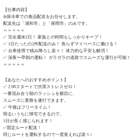
【仕事内容】
4t保冷車での食品配送をお任せします。
配送先は「浦和市」と「座間市」のみです。
＝＝＝＝＝
✅ 完全週休2日！ 家族との時間もしっかりキープ！
✅ 1日たったの2件配送のみ！ 焦らずマイペースに働ける！
✅ 台車使用で積み降ろし楽々！ 体力的な不安も解消！
✅ 深夜〜早朝の運転！ ガラガラの道路でスムーズな運行が可能！
＝＝＝＝＝
【あなたへのおすすめポイント】
✅ 2:00スタートで渋滞ストレスゼロ！
一番混み合う朝のラッシュを横目に、
スムーズに業務を遂行できます。
✅ 午後はフリータイム！
明るいうちに帰宅できるので、
1日が長く感じられます！
✅固定ルート配送！
同じルートを運転するので一度覚えれば楽々♪