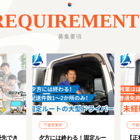
REQUIREMENT
募集要項
千葉営業所
千葉営
先でき
夕方には終わる！固定ルー
【正社