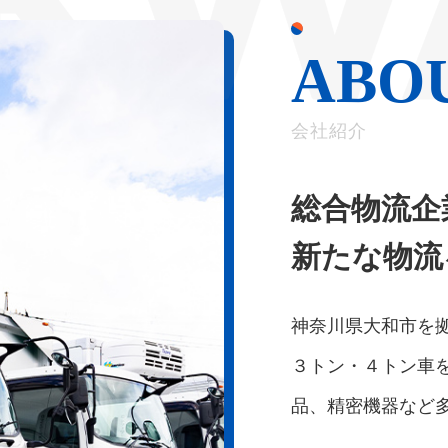
ABO
会社紹介
総合物流企
新たな物流
神奈川県大和市を
３トン・４トン車
品、精密機器など