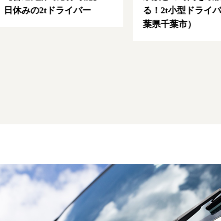
日休みの2tドライバー
る！2t小型ドライバ
葉県千葉市）