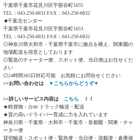
千葉県千葉市花見川区宇那谷町1655
TEL：043-250-6831 FAX：043-250-6832
■千葉北センター
千葉県千葉市花見川区宇那谷町1653
TEL：043-250-6831 FAX：043-250-6832
◎神奈川県大和市・千葉県千葉市に拠点を構え、関東圏の
地場配送を得意としております
◎緊急のチャーター便、スポット便、当日便はお任せくだ
さい
◎24時間365日対応可能 お気軽にお問合せください
>>
お問い合わせは
▼
こちらからどうぞ
▼
>>
詳しいサービス内容は
こちら
！！
★軽貨物・2t/4t/ トラック輸送・配送
★質の高いドライバー育成に力を入れています
神奈川県・千葉県・大和市・千葉市・首都圏・関東・チャ
ーター便
貸切輸送・スポット便・緊急便・当日便・混載便・倉庫保