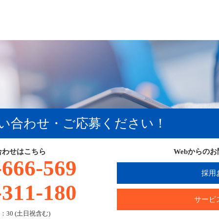
い合わせ・ご応募ください！
合わせはこちら
Webからの
-666-569
採用
-311-180
サービ
：30 (土日祝含む)