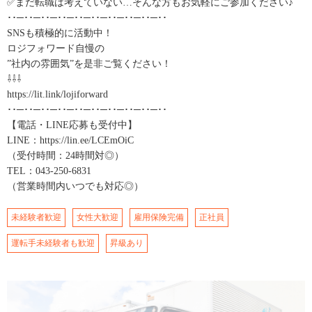
✅まだ転職は考えていない…そんな方もお気軽にご参加ください♪
･･─･･─･･─･･─･･─･･─･･─･･─･･─･･
SNSも積極的に活動中！
ロジフォワード自慢の
”社内の雰囲気”を是非ご覧ください！
⇩⇩⇩
https://lit.link/lojiforward
･･─･･─･･─･･─･･─･･─･･─･･─･･─･･
【電話・LINE応募も受付中】
LINE：https://lin.ee/LCEmOiC
（受付時間：24時間対◎）
TEL：043-250-6831
（営業時間内いつでも対応◎）
未経験者歓迎
女性大歓迎
雇用保険完備
正社員
運転手未経験者も歓迎
昇級あり