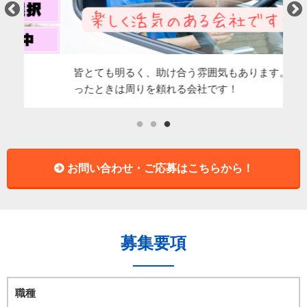
皆とても明るく、助け合う雰囲気もあります。困
仕
ったときは周りを頼れる会社です！
が
お問い合わせ・ご応募はこちらから！
募集要項
職種