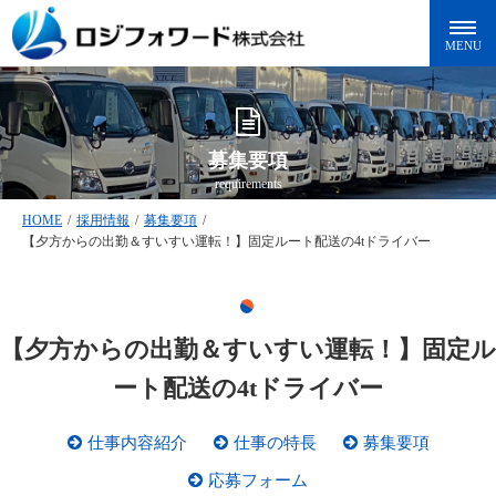
募集要項
requirements
HOME
/
採用情報
/
募集要項
/
【夕方からの出勤＆すいすい運転！】固定ルート配送の4tドライバー
【夕方からの出勤＆すいすい運転！】固定ル
ート配送の4tドライバー
仕事内容紹介
仕事の特長
募集要項
応募フォーム