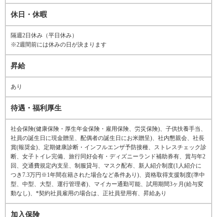
休日・休暇
隔週2日休み（平日休み）
※2週間前には休みの日が決まります
昇給
あり
待遇・福利厚生
社会保険(健康保険・厚生年金保険・雇用保険、労災保険)、子供扶養手当、
社員の誕生日に現金贈呈、配偶者の誕生日にお米贈呈)、社内懇親会、社長
賞(報奨金)、定期健康診断・インフルエンザ予防接種、ストレスチェック診
断、女子トイレ完備、旅行同好会有・ディズニーランド補助券有、賞与年2
回、交通費規定内支呈、制服貸与、マスク配布、新人紹介制度(1人紹介に
つき7.3万円※1年間在籍された場合など条件あり)、資格取得支援制度(準中
型、中型、大型、運行管理者)、マイカー通勤可能、試用期間3ヶ月(給与変
動なし)、*契約社員雇用の場合は、正社員登用有、昇給あり
加入保険