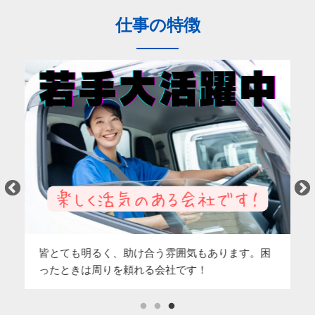
仕事の特徴
皆とても明るく、助け合う雰囲気もあります。困
仕
ったときは周りを頼れる会社です！
が