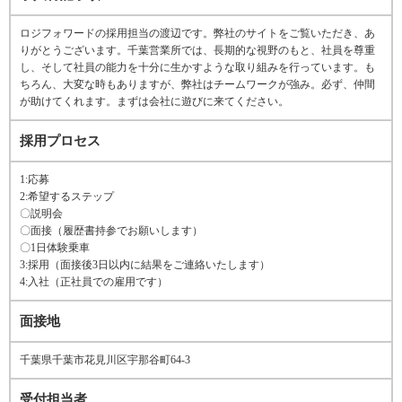
ロジフォワードの採用担当の渡辺です。弊社のサイトをご覧いただき、あ
りがとうございます。千葉営業所では、長期的な視野のもと、社員を尊重
し、そして社員の能力を十分に生かすような取り組みを行っています。も
ちろん、大変な時もありますが、弊社はチームワークが強み。必ず、仲間
が助けてくれます。まずは会社に遊びに来てください。
採用プロセス
1:応募
2:希望するステップ
〇説明会
〇面接（履歴書持参でお願いします）
〇1日体験乗車
3:採用（面接後3日以内に結果をご連絡いたします）
4:入社（正社員での雇用です）
面接地
千葉県千葉市花見川区宇那谷町64-3
受付担当者