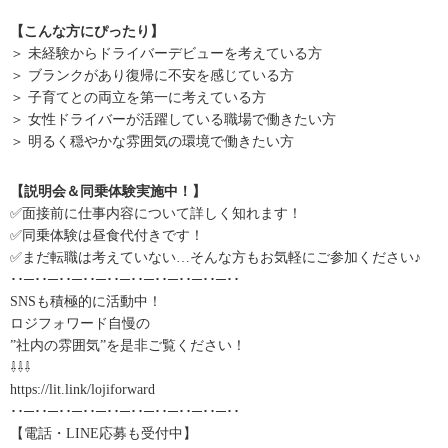
【こんな方にぴったり】
＞ 未経験からドライバーデビューを考えている方
＞ ブランクがあり復帰に不安を感じている方
＞ 子育てとの両立を第一に考えている方
＞ 女性ドライバーが活躍している職場で働きたい方
＞ 明るく穏やかな雰囲気の環境で働きたい方
【説明会＆同乗体験実施中！】
✅面接前に仕事内容について詳しく知れます！
✅同乗体験は昼食代付きです！
✅まだ転職は考えていない…そんな方もお気軽にご参加ください♪
･･─･･─･･─･･─･･─･･─･･─･･─･･─･･
SNSも積極的に活動中！
ロジフォワード自慢の
”社内の雰囲気”を是非ご覧ください！
⇩⇩⇩
https://lit.link/lojiforward
･･─･･─･･─･･─･･─･･─･･─･･─･･─･･
【電話・LINE応募も受付中】