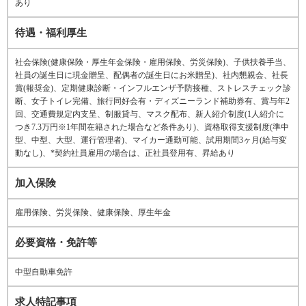
あり
待遇・福利厚生
社会保険(健康保険・厚生年金保険・雇用保険、労災保険)、子供扶養手当、
社員の誕生日に現金贈呈、配偶者の誕生日にお米贈呈)、社内懇親会、社長
賞(報奨金)、定期健康診断・インフルエンザ予防接種、ストレスチェック診
断、女子トイレ完備、旅行同好会有・ディズニーランド補助券有、賞与年2
回、交通費規定内支呈、制服貸与、マスク配布、新人紹介制度(1人紹介に
つき7.3万円※1年間在籍された場合など条件あり)、資格取得支援制度(準中
型、中型、大型、運行管理者)、マイカー通勤可能、試用期間3ヶ月(給与変
動なし)、*契約社員雇用の場合は、正社員登用有、昇給あり
加入保険
雇用保険、労災保険、健康保険、厚生年金
必要資格・免許等
中型自動車免許
求人特記事項