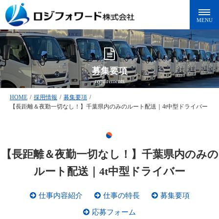
募集要項
requirements
HOME
/
採用情報
/
募集要項
/
【長距離＆夜勤一切なし！】千葉県内のみのルート配送｜4t中型ドライバー
【長距離＆夜勤一切なし！】千葉県内のみの
ルート配送｜4t中型ドライバー
仕事内容紹介
仕事の特長
募集要項
応募フォーム