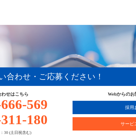
い合わせ・ご応募ください！
合わせはこちら
Webからの
-666-569
採用
-311-180
サービ
：30 (土日祝含む)