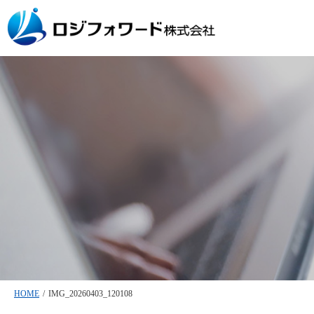
HOME
/
IMG_20260403_120108