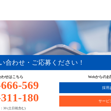
い合わせ・ご応募ください！
合わせはこちら
Webからの
-666-569
採用
-311-180
サービ
：30 (土日祝含む)