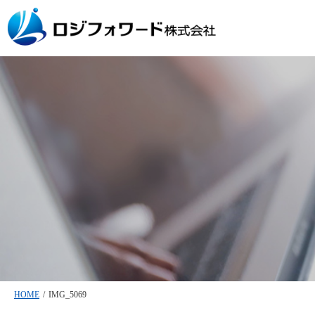
HOME
/
IMG_5069