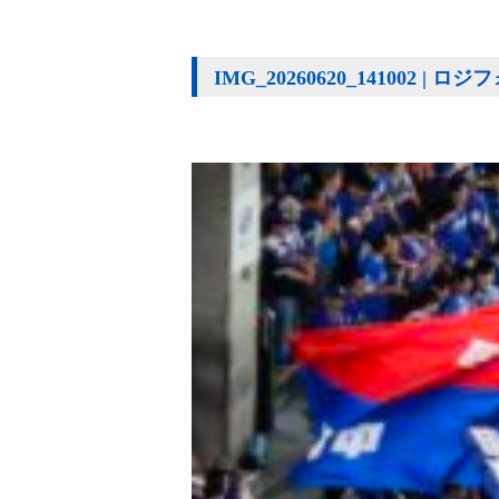
IMG_20260620_141002 |