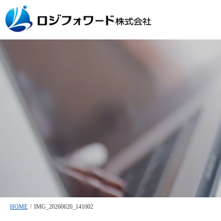
HOME
/
IMG_20260620_141002