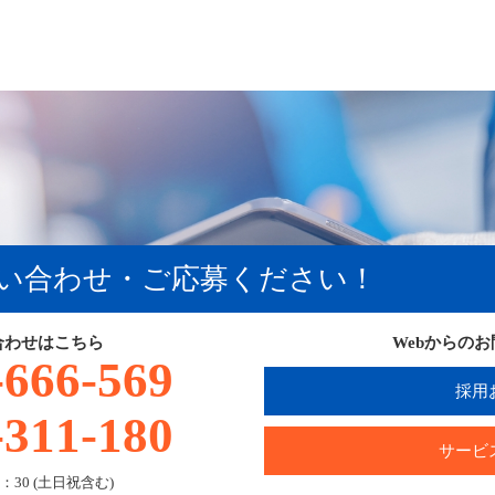
い合わせ・ご応募ください！
合わせはこちら
Webからの
-666-569
採用
-311-180
サービ
：30 (土日祝含む)