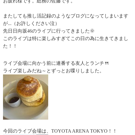
お疲れ様です。総務の佐藤です。
またしても推し活記録のようなブログになってしまいます
が...（お許しください泣）
先日日向坂46のライブに行ってきました🌞
このライブは特に楽しみすぎてこの日の為に生きてきまし
た！！
ライブ会場に向かう前に連番する友人とランチ🍴
ライブ楽しみだね～とずっとお喋りしました。
今回のライブ会場は、TOYOTA ARENA TOKYO！！