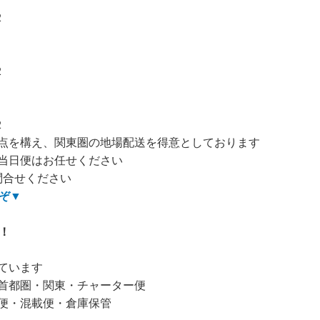
2
2
2
点を構え、関東圏の地場配送を得意としております
当日便はお任せください
問合せください
ぞ
▼
！
ています
首都圏・関東・チャーター便
便・混載便・倉庫保管