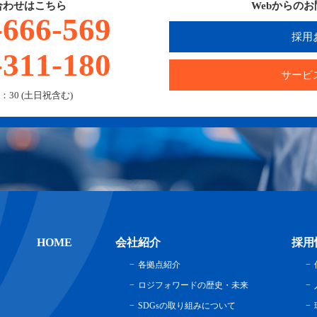
合わせはこちら
Webからの
-666-569
採用
-311-180
サービ
：30 (土日祝含む)
HOME
会社紹介
採用
各拠点紹介
ロジフォワードの歴史・未来
SDGsの取り組みについて