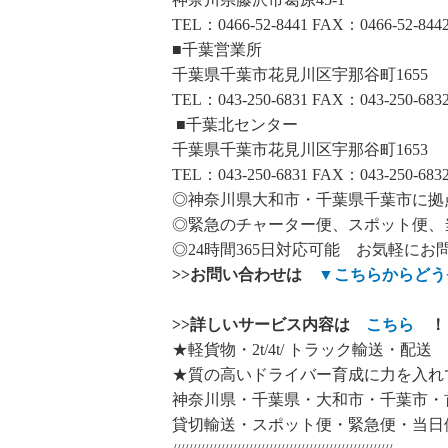
TEL：0466-52-8441 FAX：0466-52-844
■千葉営業所
千葉県千葉市花見川区宇那谷町1655
TEL：043-250-6831 FAX：043-250-683
■千葉北センター
千葉県千葉市花見川区宇那谷町1653
TEL：043-250-6831 FAX：043-250-683
◎神奈川県大和市・千葉県千葉市に拠
◎緊急のチャーター便、スポット便、
◎24時間365日対応可能 お気軽にお
>>
お問い合わせは
▼
こちらからどう
>>
詳しいサービス内容は
こちら
！
★軽貨物・2t/4t/ トラック輸送・配送
★質の高いドライバー育成に力を入れ
神奈川県・千葉県・大和市・千葉市・
貸切輸送・スポット便・緊急便・当日