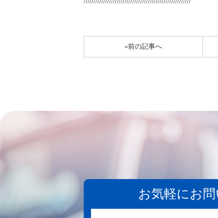
///////////////////////////////////////////////////////
«前の記事へ
お気軽にお問