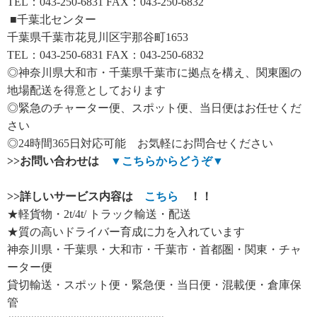
TEL：043-250-6831 FAX：043-250-6832
■千葉北センター
千葉県千葉市花見川区宇那谷町1653
TEL：043-250-6831 FAX：043-250-6832
◎神奈川県大和市・千葉県千葉市に拠点を構え、関東圏の
地場配送を得意としております
◎緊急のチャーター便、スポット便、当日便はお任せくだ
さい
◎24時間365日対応可能 お気軽にお問合せください
>>
お問い合わせは
▼
こちらからどうぞ
▼
>>
詳しいサービス内容は
こちら
！！
★軽貨物・2t/4t/ トラック輸送・配送
★質の高いドライバー育成に力を入れています
神奈川県・千葉県・大和市・千葉市・首都圏・関東・チャ
ーター便
貸切輸送・スポット便・緊急便・当日便・混載便・倉庫保
管