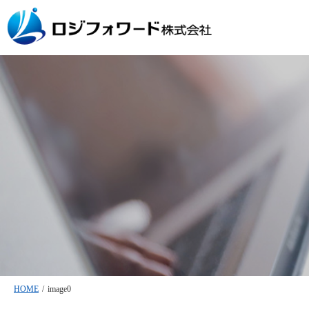
HOME
/
image0