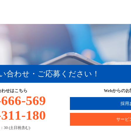
い合わせ・ご応募ください！
合わせはこちら
Webからの
-666-569
採用
-311-180
サービ
：30 (土日祝含む)