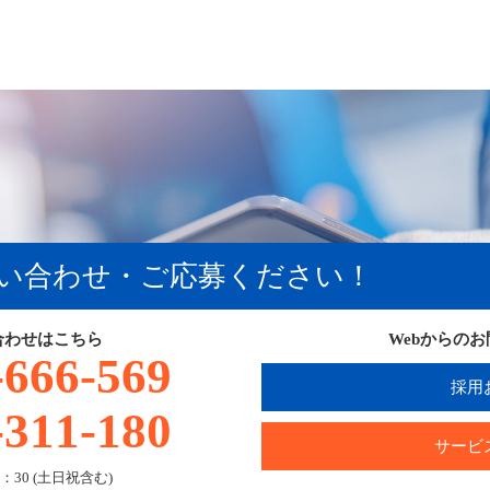
い合わせ・ご応募ください！
合わせはこちら
Webからの
-666-569
採用
-311-180
サービ
：30 (土日祝含む)