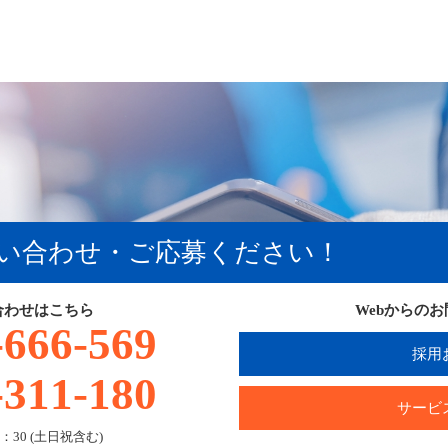
い合わせ・ご応募ください！
合わせはこちら
Webからの
-666-569
採用
-311-180
サービ
：30 (土日祝含む)