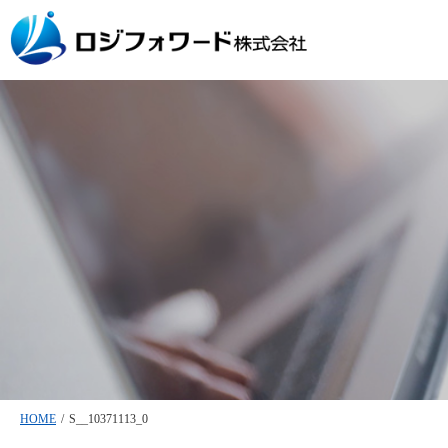
HOME
/
S__10371113_0