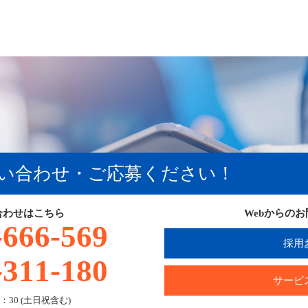
い合わせ・ご応募ください！
合わせはこちら
Webからの
-666-569
採用
-311-180
サービ
：30 (土日祝含む)