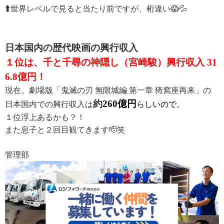
⬆️
世界レベルで見ると当たり前ですが、桁違い😱💦
日本国内の歴代映画の興行収入
１位は、千と千尋の神隠し（宮崎駿）興行収入 31
6.8億円！
現在、劇場版「鬼滅の刃 無限城編 第一章 猗窩座再来」の
約
260億円
日本国内での興行収入は
らしいので、
１位浮上あるかも？！
また息子と２回目観てきます🫡笑
管理部