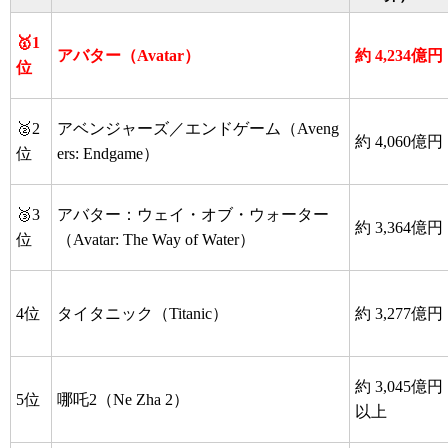
🥇1
アバター（Avatar）
約 4,234億円
位
🥈2
アベンジャーズ／エンドゲーム（Aveng
約 4,060億円
位
ers: Endgame）
🥉3
アバター：ウェイ・オブ・ウォーター
約 3,364億円
位
（Avatar: The Way of Water）
4位
タイタニック（Titanic）
約 3,277億円
約 3,045億円
5位
哪吒2（Ne Zha 2）
以上