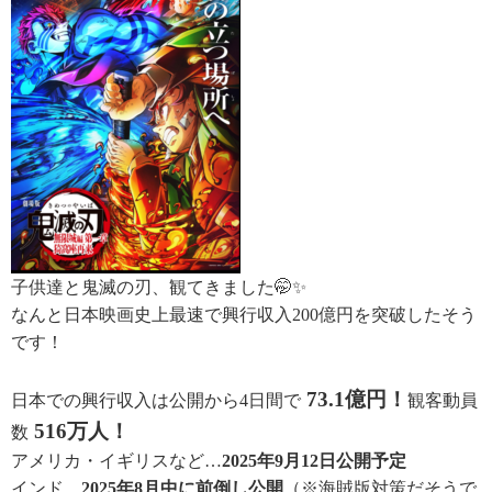
子供達と鬼滅の刃、観てきました🤭✨
なんと日本映画史上最速で興行収入200億円を突破したそう
です！
73.1億円！
日本での興行収入は公開から4日間で
観客動員
516万人！
数
アメリカ・イギリスなど…
2025年9月12日公開予定
インド…
2025年8月中に前倒し公開
（※海賊版対策だそうで