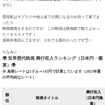
す💦）
普段私はサブスクや地上波で公開になるのを待って
家でま
ったり
映画鑑賞をするのですが、この映画は映画館で観てよかっ
た！オススメです！
漫画全巻読んでますが、それでも面白かったです👌✨
ちなみに・・
🌍 世界歴代映画 興行収入ランキング（日本円・概
算）
🌍
※ 為替レートは1ドル＝145円で計算しています（2025年夏
の平均的なレート）
興行収入
順
映画タイトル
（日本円換
位
算）