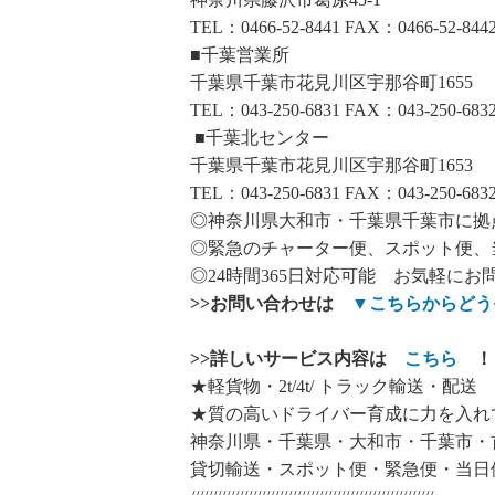
TEL：0466-52-8441 FAX：0466-52-844
■千葉営業所
千葉県千葉市花見川区宇那谷町1655
TEL：043-250-6831 FAX：043-250-683
■千葉北センター
千葉県千葉市花見川区宇那谷町1653
TEL：043-250-6831 FAX：043-250-683
◎神奈川県大和市・千葉県千葉市に拠
◎緊急のチャーター便、スポット便、
◎24時間365日対応可能 お気軽にお
>>
お問い合わせは
▼
こちらからどう
>>
詳しいサービス内容は
こちら
！
★軽貨物・2t/4t/ トラック輸送・配送
★質の高いドライバー育成に力を入れ
神奈川県・千葉県・大和市・千葉市・
貸切輸送・スポット便・緊急便・当日