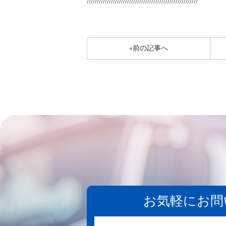
///////////////////////////////////////////////////////
«前の記事へ
お気軽にお問