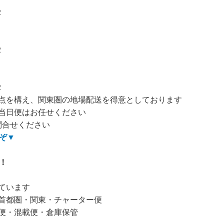
2
2
2
点を構え、関東圏の地場配送を得意としております
当日便はお任せください
問合せください
ぞ
▼
！
ています
首都圏・関東・チャーター便
便・混載便・倉庫保管