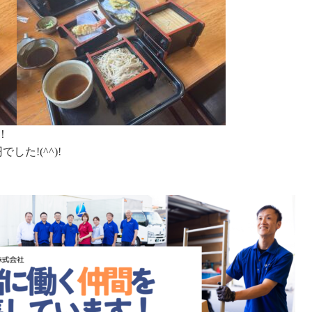
！
た!(^^)!