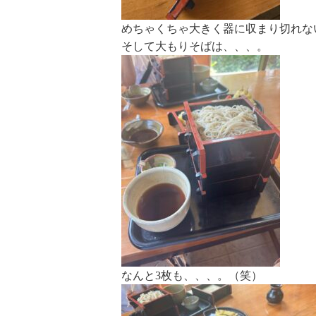
めちゃくちゃ大きく器に収まり切れな
そして大もりそばは、、、。
なんと3枚も、、、。（笑）