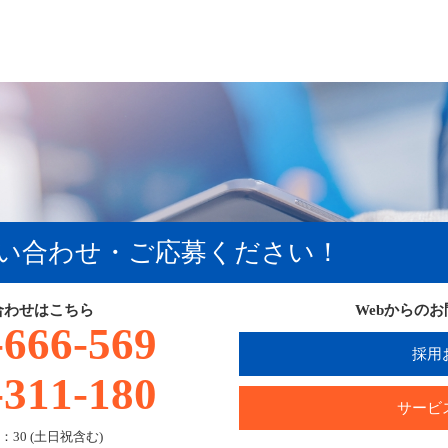
い合わせ・ご応募ください！
合わせはこちら
Webからの
-666-569
採用
-311-180
サービ
：30 (土日祝含む)