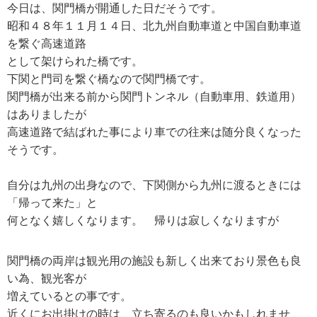
今日は、関門橋が開通した日だそうです。
昭和４８年１１月１４日、北九州自動車道と中国自動車道
を繋ぐ高速道路
として架けられた橋です。
下関と門司を繋ぐ橋なので関門橋です。
関門橋が出来る前から関門トンネル（自動車用、鉄道用）
はありましたが
高速道路で結ばれた事により車での往来は随分良くなった
そうです。
自分は九州の出身なので、下関側から九州に渡るときには
「帰って来た」と
何となく嬉しくなります。 帰りは寂しくなりますが
関門橋の両岸は観光用の施設も新しく出来ており景色も良
い為、観光客が
増えているとの事です。
近くにお出掛けの時は、立ち寄るのも良いかもしれませ