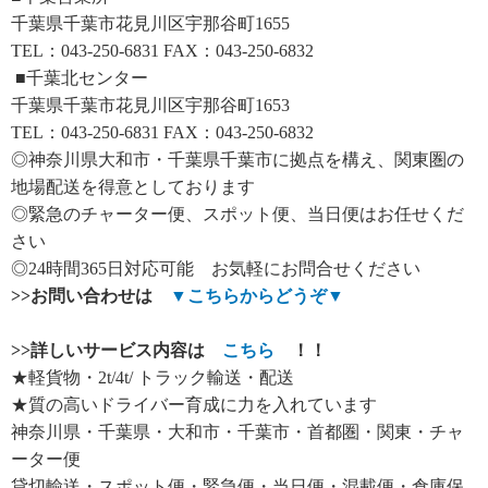
千葉県千葉市花見川区宇那谷町1655
TEL：043-250-6831 FAX：043-250-6832
■千葉北センター
千葉県千葉市花見川区宇那谷町1653
TEL：043-250-6831 FAX：043-250-6832
◎神奈川県大和市・千葉県千葉市に拠点を構え、関東圏の
地場配送を得意としております
◎緊急のチャーター便、スポット便、当日便はお任せくだ
さい
◎24時間365日対応可能 お気軽にお問合せください
>>
お問い合わせは
▼
こちらからどうぞ
▼
>>
詳しいサービス内容は
こちら
！！
★軽貨物・2t/4t/ トラック輸送・配送
★質の高いドライバー育成に力を入れています
神奈川県・千葉県・大和市・千葉市・首都圏・関東・チャ
ーター便
貸切輸送・スポット便・緊急便・当日便・混載便・倉庫保