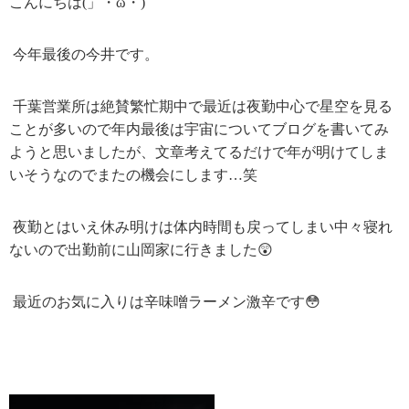
こんにちは
(
」・
ω
・
)
今年最後の今井です。
千葉営業所は絶賛繁忙期中で最近は夜勤中心で星空を見る
ことが多いので年内最後は宇宙についてブログを書いてみ
ようと思いましたが、文章考えてるだけで年が明けてしま
いそうなのでまたの機会にします
…
笑
夜勤とはいえ休み明けは体内時間も戻ってしまい中々寝れ
ないので出勤前に山岡家に行きました😲
最近のお気に入りは辛味噌ラーメン激辛です😳