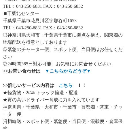
TEL：043-250-6831 FAX：043-250-6832
■千葉北センター
千葉県千葉市花見川区宇那谷町1653
TEL：043-250-6831 FAX：043-250-6832
◎神奈川県大和市・千葉県千葉市に拠点を構え、関東圏の
地場配送を得意としております
◎緊急のチャーター便、スポット便、当日便はお任せくだ
さい
◎24時間365日対応可能 お気軽にお問合せください
>>
お問い合わせは
▼
こちらからどうぞ
▼
>>
詳しいサービス内容は
こちら
！！
★軽貨物・2t/4t/ トラック輸送・配送
★質の高いドライバー育成に力を入れています
神奈川県・千葉県・大和市・千葉市・首都圏・関東・チャ
ーター便
貸切輸送・スポット便・緊急便・当日便・混載便・倉庫保
管