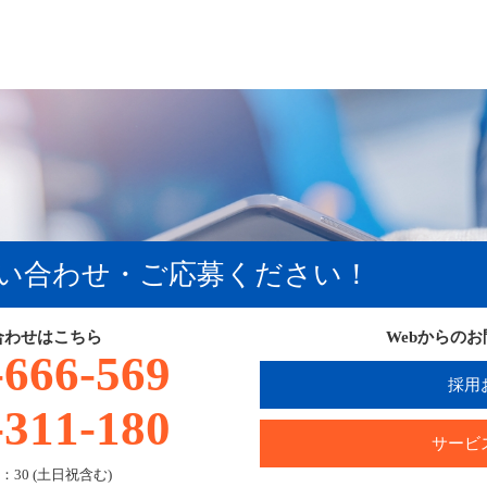
い合わせ・ご応募ください！
合わせはこちら
Webからの
-666-569
採用
-311-180
サービ
：30 (土日祝含む)