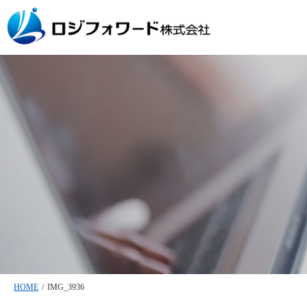
HOME
/
IMG_3936