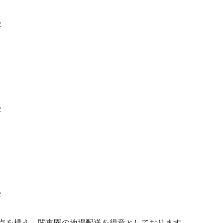
2
2
2
点を構え、関東圏の地場配送を得意としております