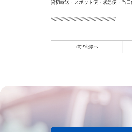
貸切輸送・スポット便・緊急便・当日
///////////////////////////////////////////////////////
«前の記事へ