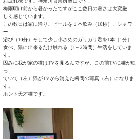
お疲れ様です。神奈川営業所奥山です。
梅雨明け前から暑かったですがここ数日の暑さは大変厳
しく感じています。
この数日は家に帰り、ビールを１本飲み（10秒）、シャワ
ー
浴び（10分）そして少し小さめのガリガリ君を1本（1分）
食べ、猫に出来るだけ触れる（1～2時間）生活をしていま
す。
因みに我が家の猫はTVを見るんですが、この前TVに猫が映
っ
ていて（左）猫がTVから消えた瞬間の写真（右）になりま
す。
ホント天才猫です。