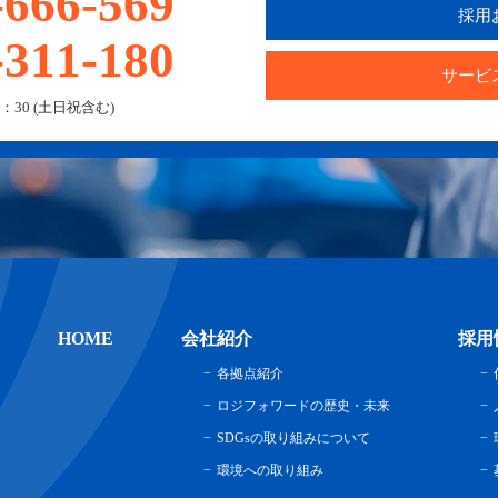
-666-569
採用
-311-180
サービ
：30 (土日祝含む)
HOME
会社紹介
採用
各拠点紹介
ロジフォワードの歴史・未来
SDGsの取り組みについて
環境への取り組み