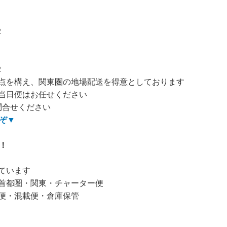
2
2
点を構え、関東圏の地場配送を得意としております
当日便はお任せください
問合せください
ぞ
▼
！
ています
首都圏・関東・チャーター便
便・混載便・倉庫保管