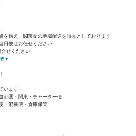
2
2
点を構え、関東圏の地場配送を得意としております
当日便はお任せください
問合せください
ぞ
▼
！
ています
首都圏・関東・チャーター便
便・混載便・倉庫保管