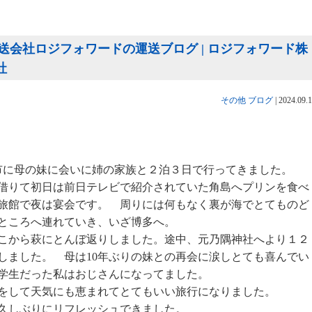
会社ロジフォワードの運送ブログ | ロジフォワード株
社
その他
ブログ
|
2024.09.
萩市に母の妹に会いに姉の家族と２泊３日で行ってきました
借りて初日は前日テレビで紹介されていた角島へプリンを食べ
旅館で夜は宴会です。 周りには何もなく裏が海でとてものど
は母を妹のところへ連れていき、いざ博多へ。
から萩にとんぼ返りしました。途中、元乃隅神社へより１２
しました。 母は10年ぶりの妹との再会に涙しとても喜んでい
らしく小学生だった私はおじさんになってました。
て天気にも恵まれてとてもいい旅行になりました。
にリフレッシュできました。