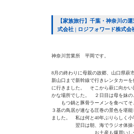
【家族旅行】千葉・神奈川の運送
式会社 | ロジフォワード株式会
神奈川営業所 平岡です。
8月の終わりに母親の故郷、山口県
新山口まで新幹線で行きレンタカーを
に行きました。 そこから萩に向かい
かな場所でした。 ２日目
もつ鍋と豚骨ラーメンを食べてそこ
３基の鳥居が連なる圧巻の景色を堪能
ました。 私は何と40年ぶり
翌日は朝、海でラジオ体操をし
お土産も爆買いし久しぶり