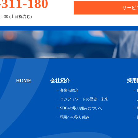
-311-180
サービ
：30 (土日祝含む)
HOME
会社紹介
採用
各拠点紹介
ロジフォワードの歴史・未来
SDGsの取り組みについて
環境への取り組み