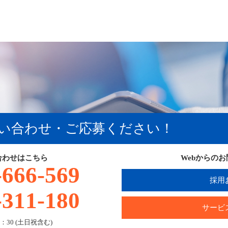
い合わせ・ご応募ください！
合わせはこちら
Webからの
-666-569
採用
-311-180
サービ
：30 (土日祝含む)