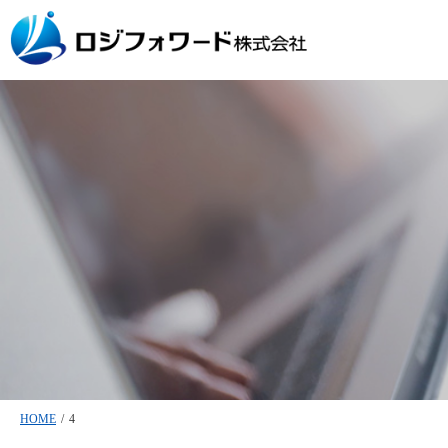
HOME
/
4