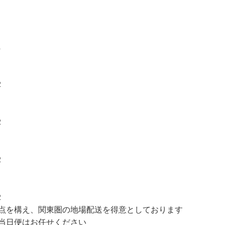
1
2
2
2
2
点を構え、関東圏の地場配送を得意としております
当日便はお任せください