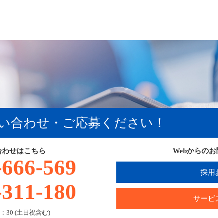
い合わせ・ご応募ください！
合わせはこちら
Webからの
-666-569
採用
-311-180
サービ
：30 (土日祝含む)