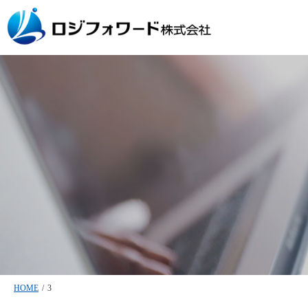
HOME
/
3