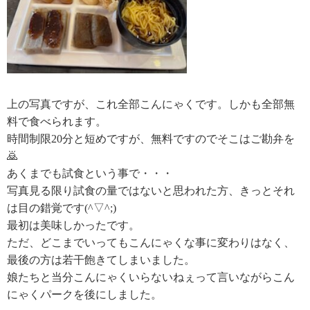
上の写真ですが、これ全部こんにゃくです。しかも全部無
料で食べられます。
時間制限
20
分と短めですが、無料ですのでそこはご勘弁を
🙇
あくまでも試食という事で・・・
写真見る限り試食の量ではないと思われた方、きっとそれ
は目の錯覚です
(^
▽
^;)
最初は美味しかったです。
ただ、どこまでいってもこんにゃくな事に変わりはなく、
最後の方は若干飽きてしまいました。
娘たちと当分こんにゃくいらないねぇって言いながらこん
にゃくパークを後にしました。