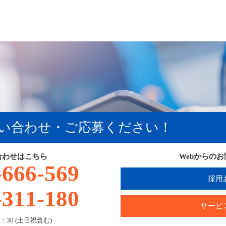
い合わせ・ご応募ください！
合わせはこちら
Webからの
-666-569
採用
-311-180
サービ
：30 (土日祝含む)