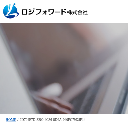
HOME
/
6D794E7D-3209-4C36-8D6A-040FC79D8F14