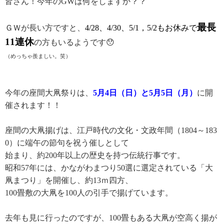
皆さん！今年のGWは何をしますか？？
最長
ＧＷが長い方ですと、
4/28、4/30、5/1，5/2もお休みで
11連休
の方もいるようです😯
（めっちゃ羨ましい。笑）
今年の座間大凧祭りは、
5月4日（日）と5月5日（月）
に開
催されます！！
座間の大凧揚げは、江戸時代の文化・文政年間（1804～183
0）に端午の節句を祝う催しとして
始まり、約200年以上の歴史を持つ伝統行事です。
昭和57年には、かながわまつり50選に選定されている「大
凧まつり」を開催し、約13ｍ四方、
100畳敷の大凧を100人の引手で揚げています。
去年も見に行ったのですが、100畳もある大凧が空高く揚が