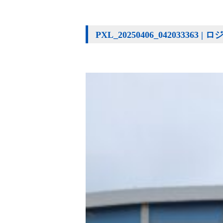
PXL_20250406_04203336