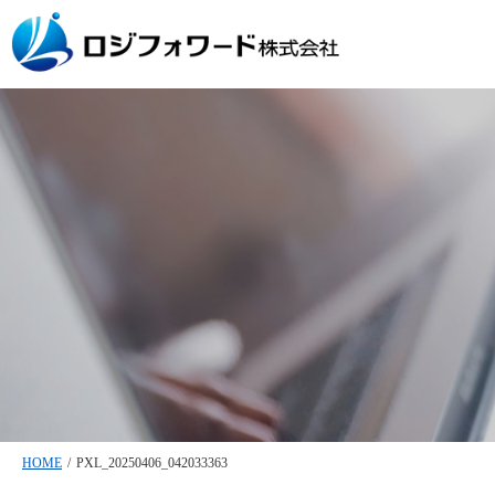
HOME
/
PXL_20250406_042033363