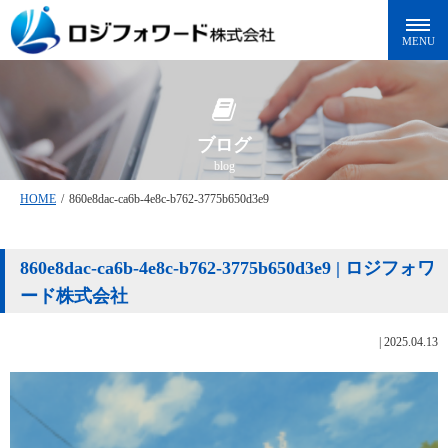
ブログ
blog
HOME
/
860e8dac-ca6b-4e8c-b762-3775b650d3e9
860e8dac-ca6b-4e8c-b762-3775b650d3e9 | ロジフォワ
ード株式会社
|
2025.04.13