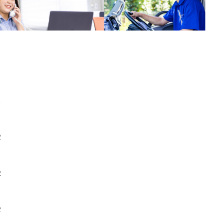
1
2
2
2