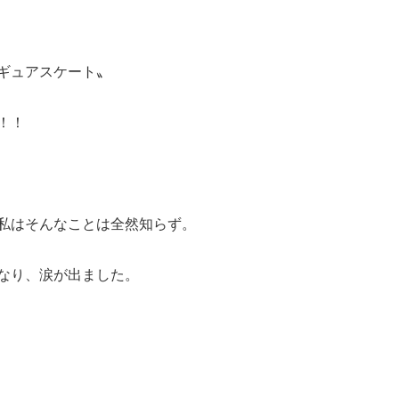
ギュアスケート〟
！！
私はそんなことは全然知らず。
なり、涙が出ました。