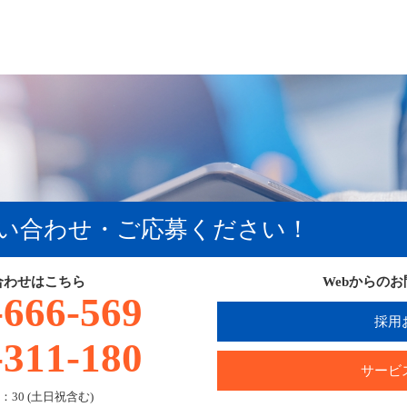
い合わせ・ご応募ください！
合わせはこちら
Webからの
-666-569
採用
-311-180
サービ
：30 (土日祝含む)