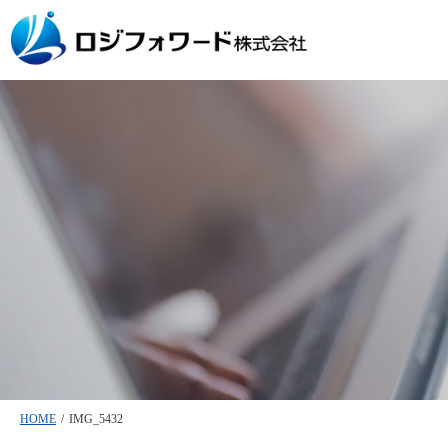
HOME
/
IMG_5432