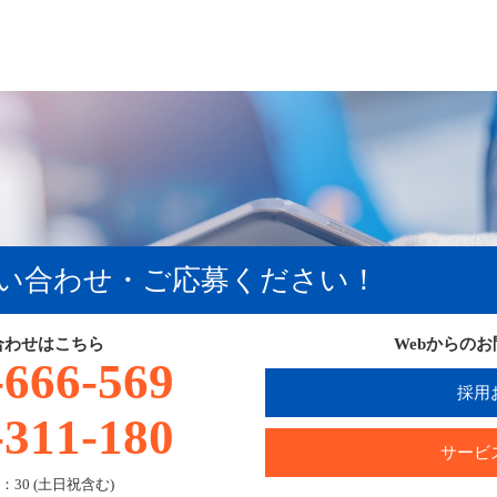
い合わせ・ご応募ください！
合わせはこちら
Webからの
-666-569
採用
-311-180
サービ
：30 (土日祝含む)