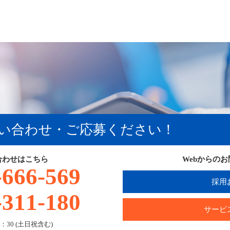
い合わせ・ご応募ください！
合わせはこちら
Webからの
-666-569
採用
-311-180
サービ
：30 (土日祝含む)