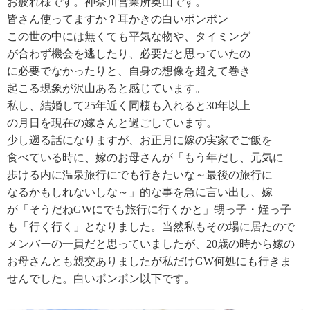
お疲れ様です。神奈川営業所奥山です。
皆さん使ってますか？耳かきの白いポンポン
この世の中には無くても平気な物や、タイミング
が合わず機会を逃したり、必要だと思っていたの
に必要でなかったりと、自身の想像を超えて巻き
起こる現象が沢山あると感じています。
私し、結婚して25年近く同棲も入れると30年以上
の月日を現在の嫁さんと過ごしています。
少し遡る話になりますが、お正月に嫁の実家でご飯を
食べている時に、嫁のお母さんが「もう年だし、元気に
歩ける内に温泉旅行にでも行きたいな～最後の旅行に
なるかもしれないしな～」的な事を急に言い出し、嫁
が「そうだねGWにでも旅行に行くかと」甥っ子・姪っ子
も「行く行く」となりました。当然私もその場に居たので
メンバーの一員だと思っていましたが、20歳の時から嫁の
お母さんとも親交ありましたが私だけGW何処にも行きま
せんでした。白いポンポン以下です。