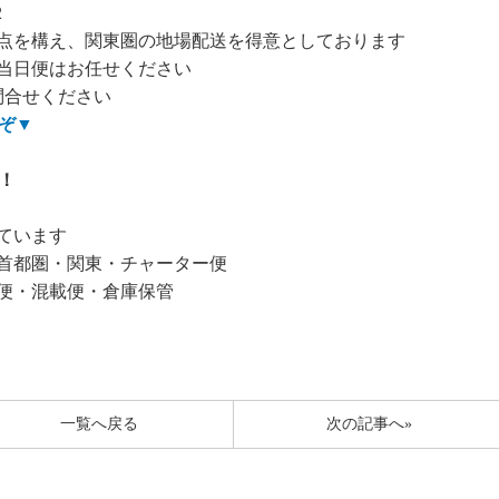
2
点を構え、関東圏の地場配送を得意としております
当日便はお任せください
問合せください
ぞ
▼
！
ています
首都圏・関東・チャーター便
便・混載便・倉庫保管
一覧へ戻る
次の記事へ»