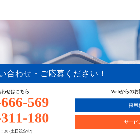
い合わせ・ご応募ください！
合わせはこちら
Webからの
-666-569
採用
-311-180
サービ
：30 (土日祝含む)