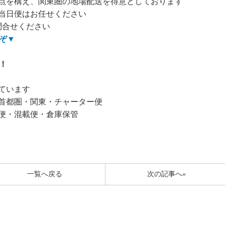
点を構え、関東圏の地場配送を得意としております
当日便はお任せください
問合せください
ぞ
▼
！
ています
首都圏・関東・チャーター便
便・混載便・倉庫保管
一覧へ戻る
次の記事へ»