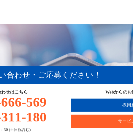
い合わせ・ご応募ください！
合わせはこちら
Webからの
-666-569
採用
-311-180
サービ
：30 (土日祝含む)